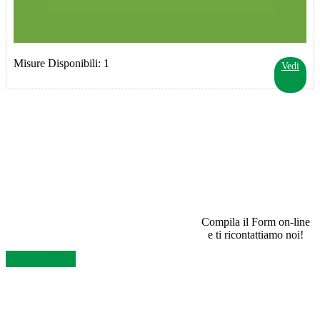
Misure Disponibili: 1
Vedi
SEI UN RIVENDITORE E VUOI INFORMAZIONI?
Compila il Form on-line
e ti ricontattiamo noi!
Contattaci Ora