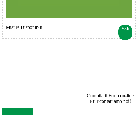
Misure Disponibili: 1
Vedi
SEI UN RIVENDITORE E VUOI INFORMAZIONI?
Compila il Form on-line
e ti ricontattiamo noi!
Contattaci Ora