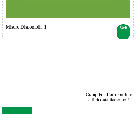
Misure Disponibili: 1
Vedi
SEI UN RIVENDITORE E VUOI INFORMAZIONI?
Compila il Form on-line
e ti ricontattiamo noi!
Contattaci Ora