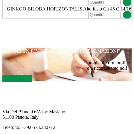
+
GINKGO BILOBA HORIZONTALIS Alto fusto Clt 45 C.14/16
+
SEI UN RIVENDITORE E VUOI INFORMAZIONI?
Compila il Form on-line
e ti ricontattiamo noi!
Contattaci Ora
Via Dei Bianchi 6/A loc Masiano
51100 Pistoia, Italy
Telefono: +39.0573.380712