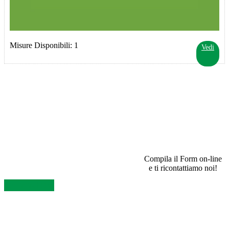
Misure Disponibili: 1
Vedi
SEI UN RIVENDITORE E VUOI INFORMAZIONI?
Compila il Form on-line
e ti ricontattiamo noi!
Contattaci Ora