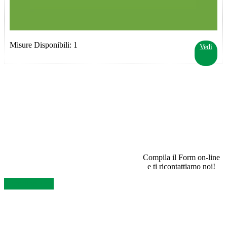
Misure Disponibili: 1
Vedi
SEI UN RIVENDITORE E VUOI INFORMAZIONI?
Compila il Form on-line
e ti ricontattiamo noi!
Contattaci Ora